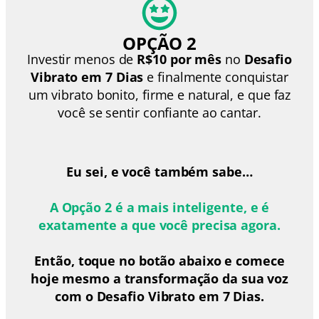
OPÇÃO 2
Investir menos de
R$10 por mês
no
Desafio
Vibrato em 7 Dias
e finalmente conquistar
um vibrato bonito, firme e natural, e que faz
você se sentir confiante ao cantar.
Eu sei, e você também sabe…
A Opção 2 é a mais inteligente, e é
exatamente a que você precisa agora.
Então, toque no botão abaixo e comece
hoje mesmo a transformação da sua voz
com o
Desafio Vibrato em 7 Dias
.