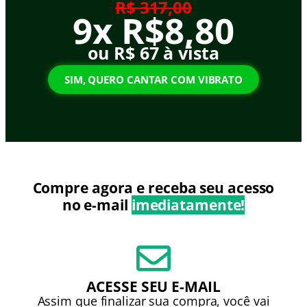
R$ 317,00
9x R$8,80
ou R$ 67 à vista
SIM, QUERO CANTAR COM VIBRATO
Compre agora e receba seu acesso
no e-mail
imediatamente!
ACESSE SEU E-MAIL
Assim que finalizar sua compra, você vai