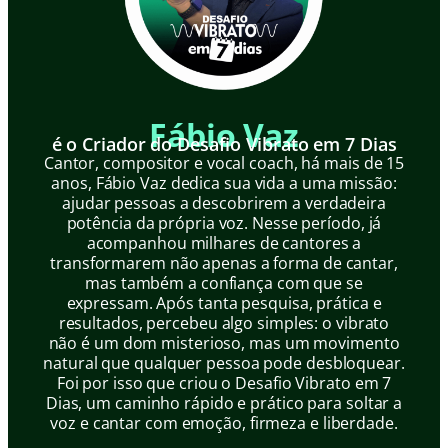
Fábio Vaz
é o Criador do Desafio Vibrato em 7 Dias
Cantor, compositor e vocal coach, há mais de 15
anos, Fábio Vaz dedica sua vida a uma missão:
ajudar pessoas a descobrirem a verdadeira
potência da própria voz. Nesse período, já
acompanhou milhares de cantores a
transformarem não apenas a forma de cantar,
mas também a confiança com que se
expressam. Após tanta pesquisa, prática e
resultados, percebeu algo simples: o vibrato
não é um dom misterioso, mas um movimento
natural que qualquer pessoa pode desbloquear.
Foi por isso que criou o Desafio Vibrato em 7
Dias, um caminho rápido e prático para soltar a
voz e cantar com emoção, firmeza e liberdade.