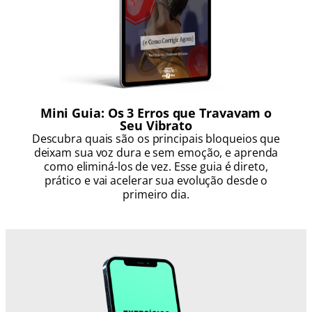
Mini Guia: Os 3 Erros que Travavam o
Seu Vibrato
Descubra quais são os principais bloqueios que
deixam sua voz dura e sem emoção, e aprenda
como eliminá-los de vez. Esse guia é direto,
prático e vai acelerar sua evolução desde o
primeiro dia.