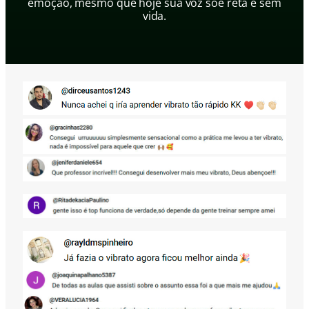
emoção, mesmo que hoje sua voz soe reta e sem
vida.