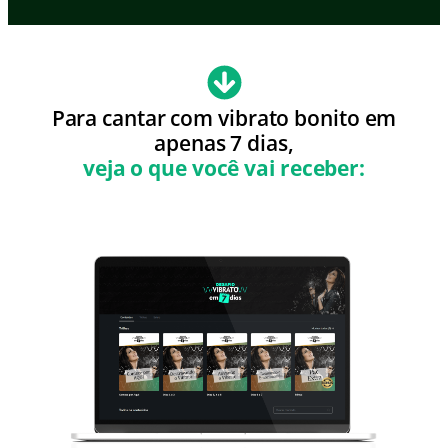
Para cantar com vibrato bonito em
apenas 7 dias,
veja o que você vai receber: