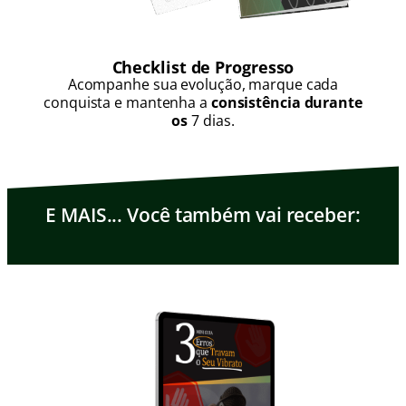
Checklist de Progresso
Acompanhe sua evolução, marque cada
conquista e mantenha a
consistência durante
os
7 dias.
E MAIS... Você também vai receber: