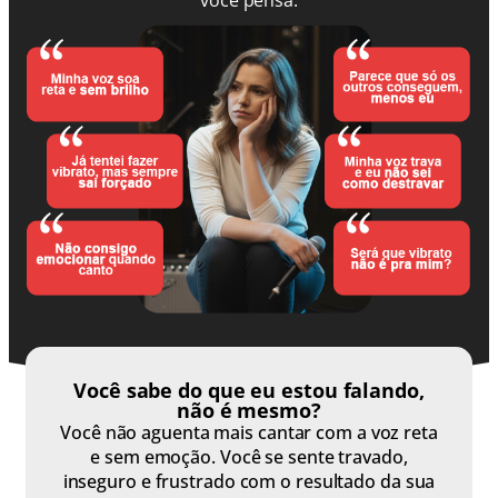
você pensa:
Você sabe do que eu estou falando,
não é mesmo?
Você não aguenta mais cantar com a voz reta
e sem emoção. Você se sente travado,
inseguro e frustrado com o resultado da sua